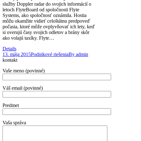
služby Doppler radar do svojich informácií o
letoch FlyteBoard od spoločnosti Flyte
Systems, ako spoločnosť oznámila. Hostia
môžu okamžite vidieť celoštátnu predpoveď
počasia, ktoré môže ovplyvňovať ich lety, keď
si overujú časy svojich odletov a brány skôr
ako volajú taxíky. Flyte…
Details
13. mája 2015
Podnikové riešenia
By
admin
kontakt
Vaše meno (povinné)
Váš email (povinné)
Predmet
Vaša správa