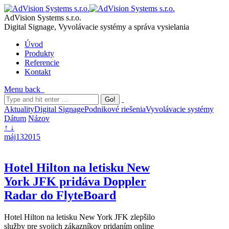
AdVision Systems s.r.o.
Digital Signage, Vyvolávacie systémy a správa vysielania
Úvod
Produkty
Referencie
Kontakt
Menu
back
Aktuality
Digital Signage
Podnikové riešenia
Vyvolávacie systémy
Dátum
Názov
↑
↓
máj
13
2015
Hotel Hilton na letisku New
York JFK pridáva Doppler
Radar do FlyteBoard
Hotel Hilton na letisku New York JFK zlepšilo
služby pre svojich zákazníkov pridaním online